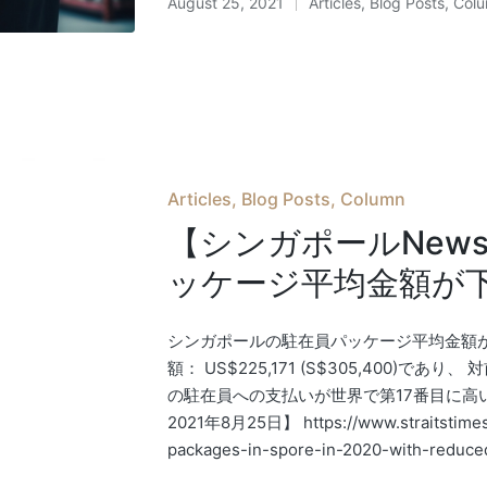
August 25, 2021
Articles
,
Blog Posts
,
Col
Posted
in
Posted
Articles
Blog Posts
Column
in
【シンガポールNew
ッケージ平均金額が
シンガポールの駐在員パッケージ平均金額が下
額： US$225,171 (S$305,400)で
の駐在員への支払いが世界で第17番目に高い国と
2021年8月25日】 https://www.straitstimes.c
packages-in-spore-in-2020-with-reduce