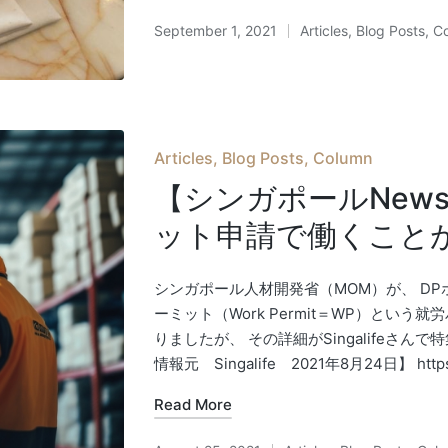
September 1, 2021
Articles
,
Blog Posts
,
C
Posted
in
Posted
Articles
Blog Posts
Column
in
【シンガポールNew
ット申請で働くこと
シンガポール人材開発省（MOM）が、 D
ーミット（Work Permit＝WP）とい
りましたが、 その詳細がSingalifeさ
情報元 Singalife 2021年8月24日】 https://
Read More