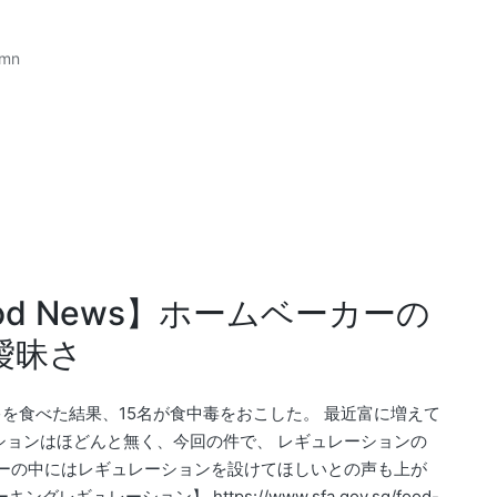
umn
d News】ホームベーカーの
曖昧さ
キを食べた結果、15名が食中毒をおこした。 最近富に増えて
ションはほどんと無く、今回の件で、 レギュレーションの
カーの中にはレギュレーションを設けてほしいとの声も上が
ギュレーション】 https://www.sfa.gov.sg/food-