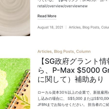
retail/overview/overviewnew
Read More
August 18, 2021
Articles
,
Blog Posts
,
Col
Posted
in
Posted
Articles
Blog Posts
Column
in
【SG政府グラント情
ら、P-Max $5000 
に関して）補助あり
ローカル資本30％以上の企業で、新規雇用が
し込みの場合に、 S$5,000 またはS$1
JFBNまでお知らせください。 担当者のご紹介