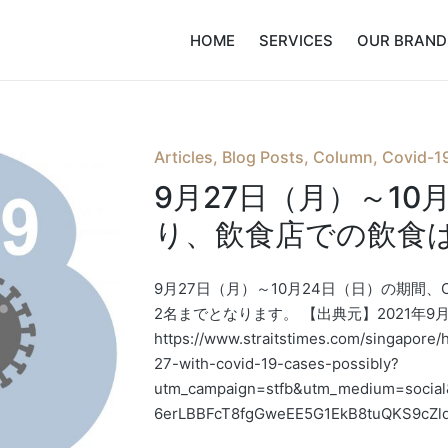
HOME
SERVICES
OUR BRAND
Posted
Articles
Blog Posts
Column
Covid-19
in
9月27日（月）～10
り、飲食店での飲食
9月27日（月）～10月24日（日）の期間、
2名までとなります。 【出典元】2021年9月24日 
https://www.straitstimes.com/singapore/
27-with-covid-19-cases-possibly?
utm_campaign=stfb&utm_medium=socia
6erLBBFcT8fgGweEE5G1EkB8tuQKS9cZl