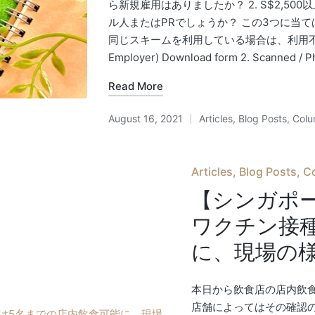
ら新規雇用はありましたか？ 2. S$2,50
ル人またはPRでしょうか？ この3つに当て
同じスキームを利用している場合は、利用不可。） <申
Employer) Download form 2. Scanned / Ph
Read More
August 16, 2021
Articles
,
Blog Posts
,
Col
Posted
in
Posted
Articles
Blog Posts
C
in
【シンガポー
ワクチン接
に、現場の
本日から飲食店の店内飲
店舗によってはその確認の