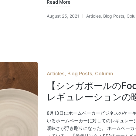
Read More
August 25, 2021
Articles
,
Blog Posts
,
Col
Posted
in
Posted
Articles
Blog Posts
Column
in
【シンガポールのFoo
レギュレーションの
8月13日にホームベーカービジネスのケー
いるホームベーカーに対してのレギュレー
曖昧さが浮き彫りになった。 ホームベー
っている。 【参考リンク：SFAのホームベーキングレ