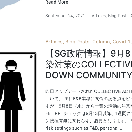
Read More
September 24, 2021
Articles
,
Blog Posts
,
Posted
in
Posted
Articles
Blog Posts
Column
Covid-19
in
【SG政府情報】9月8
染対策のCOLLECTIVE
DOWN COMMUNITY
昨日アップデートされたCOLLECTIVE ACTION
ついて。 主にF&B業界に関係のある点を
すが、9月8日（水）から一部の活動の注意が
FET RRTチェックは9月13日以降、1週
ン接種有無に関わらず、必要となります。 8. The man
risk settings such as F&B, personal...