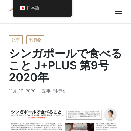
日本語
Posted
記事
刊行物
in
シンガポールで食べる
こと J+PLUS 第9号
2020年
11月 30, 2020
記事
,
刊行物
Posted
in