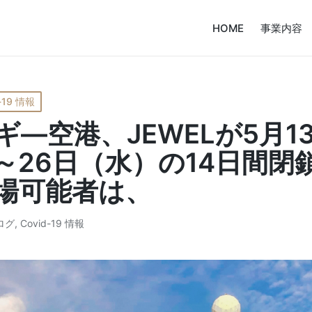
HOME
事業内容
-19 情報
ギ―空港、JEWELが5月1
～26日（水）の14日間閉
場可能者は、
ログ
,
Covid-19 情報
ted