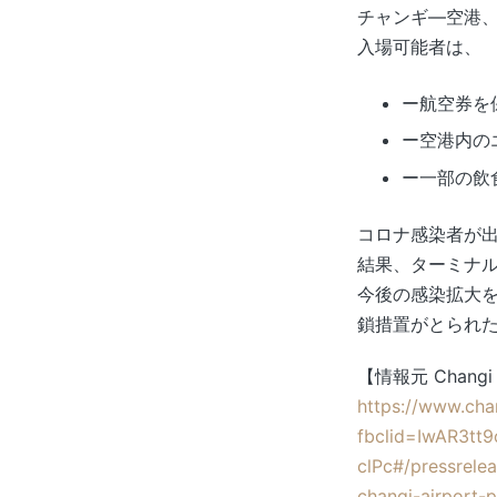
チャンギ―空港、
入場可能者は、
ー航空券を
ー空港内の
ー一部の飲
コロナ感染者が
結果、ターミナル
今後の感染拡大
鎖措置がとられ
【情報元 Chang
https://www.cha
fbclid=IwAR3t
clPc#/pressrele
changi-airport-