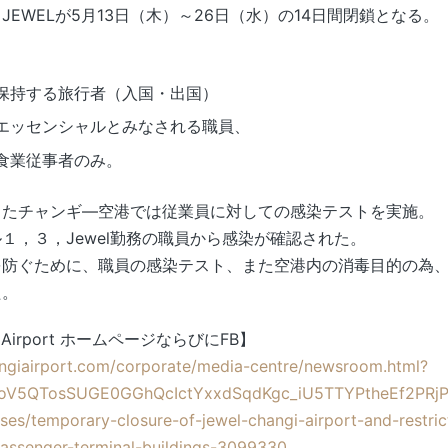
JEWELが5月13日（木）～26日（水）の14日間閉鎖となる。
保持する旅行者（入国・出国）
エッセンシャルとみなされる職員、
食業従事者のみ。
出たチャンギ―空港では従業員に対しての感染テストを実施。
１，３，Jewel勤務の職員から感染が確認された。
を防ぐために、職員の感染テスト、また空港内の消毒目的の為
た。
i Airport ホームページならびにFB】
ngiairport.com/corporate/media-centre/newsroom.html?
t9oV5QTosSUGE0GGhQcIctYxxdSqdKgc_iU5TTYPtheEf2PRjP
ases/temporary-closure-of-jewel-changi-airport-and-restri
passenger-terminal-buildings-3099330