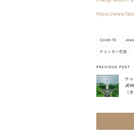
https://www.fac
Covid-19
Jewe
Tags:
チャンギ―空港
Post
PREVIOUS POST
navigati
チャ
JE
（水