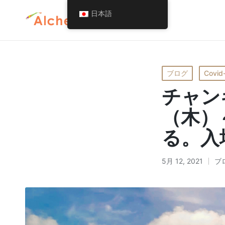
日本語
Posted
ブログ
Covid
in
チャン
（木）
る。入
5月 12, 2021
ブ
Pos
in