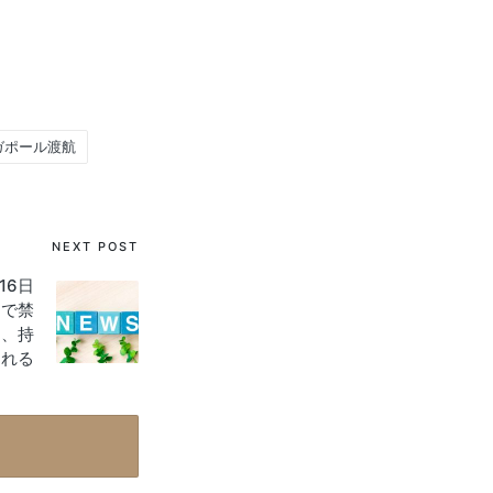
ガポール渡航
NEXT POST
16日
まで禁
ー、持
られる