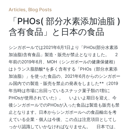
Posted
Articles
Blog Posts
in
「PHOs( 部分水素添加油脂 )
含有食品」と日本の食品
シンガポールでは2021年6月1日より「PHOs(部分水素添
加油脂)含有食品」製造・販売が禁止となりました。 2
年前の2019年6月、MOH（シンガポールの健康保健相）
はトランス脂肪酸*を多く含有する「PHOs（部分水素添
加油脂）」を使った食品の、2021年6月からのシンガポー
ル国内での製造・販売を禁止の発表をしました**（2019
年当時は市場に出回っているスナック菓子類の1割に
PHOsが使用されていた）。 いよいよ期日を迎え、今
後シンガポールでのPHOsが入った食品は製造も販売も禁
止となります。日本からシンガポールへの食品輸出を考
えている企業・個人は今後、この点は注意項目としてし
っかり認識していかなければなりません。 日本では、