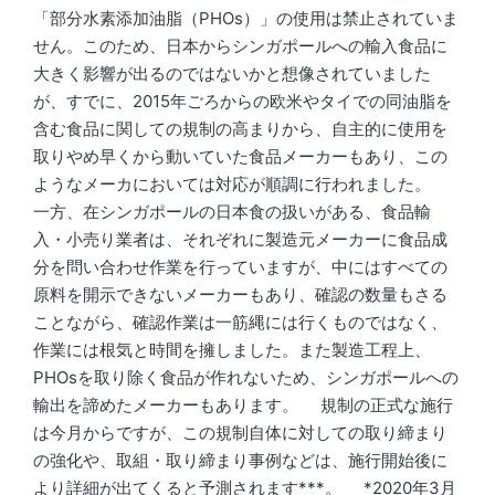
「部分水素添加油脂（PHOs）」の使用は禁止されていま
せん。このため、日本からシンガポールへの輸入食品に
大きく影響が出るのではないかと想像されていました
が、すでに、2015年ごろからの欧米やタイでの同油脂を
含む食品に関しての規制の高まりから、自主的に使用を
取りやめ早くから動いていた食品メーカーもあり、この
ようなメーカにおいては対応が順調に行われました。
一方、在シンガポールの日本食の扱いがある、食品輸
入・小売り業者は、それぞれに製造元メーカーに食品成
分を問い合わせ作業を行っていますが、中にはすべての
原料を開示できないメーカーもあり、確認の数量もさる
ことながら、確認作業は一筋縄には行くものではなく、
作業には根気と時間を擁しました。また製造工程上、
PHOsを取り除く食品が作れないため、シンガポールへの
輸出を諦めたメーカーもあります。 規制の正式な施行
は今月からですが、この規制自体に対しての取り締まり
の強化や、取組・取り締まり事例などは、施行開始後に
より詳細が出てくると予測されます***。 *2020年3月