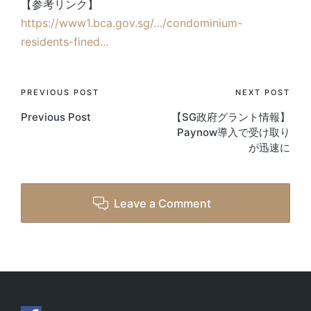
【参考リンク】
https://www1.bca.gov.sg/…/condominium-
residents-fined…
Post
PREVIOUS POST
NEXT POST
Previous Post
【SG政府グラント情報】
navigation
Paynow導入で受け取り
が迅速に
Leave a Comment