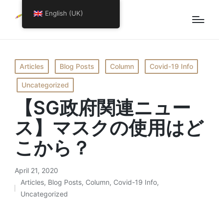
English (UK)
Posted
Articles
Blog Posts
Column
Covid-19 Info
in
Uncategorized
【SG政府関連ニュー
ス】マスクの使用はど
こから？
April 21, 2020
Articles
,
Blog Posts
,
Column
,
Covid-19 Info
,
Posted
Uncategorized
in