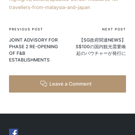
travellers-from-malaysia-and-japan
Post
PREVIOUS POST
NEXT POST
JOINT ADVISORY FOR
【SG政府関連NEWS】
navigation
PHASE 2 RE-OPENING
S$100の国内観光需要喚
OF F&B
起のバウチャーが発行に
ESTABLISHMENTS
Leave a Comment