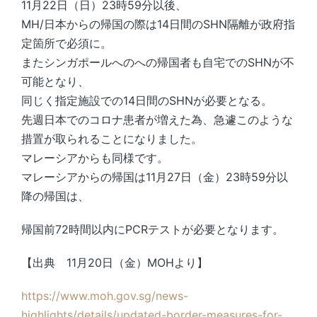
11月22日（日）23時59分以後、
MH/日本からの帰国の際は14日間のSHN隔離が政府指
定箇所で必須に。
またシンガポールへのへの帰国者も自宅でのSHNが不
可能となり、
同じく指定施設での14日間のSHNが必要となる。
先週日本でのコロナ患者が増えた為、急遽このような
措置が取られることになりました。
マレーシアからも同様です。
マレーシアからの帰国は11月27日（金）23時59分以
降の帰国は、
帰国前72時間以内にPCRテストが必要となります。
【出典 11月20日（金）MOHより】
https://www.moh.gov.sg/news-
highlights/details/updated-border-measures-for-