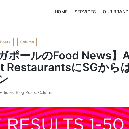
HOME
SERVICES
OUR BRAND
 Posts
Column
ポールのFood News】As
st RestaurantsにSGか
ン
Articles
,
Blog Posts
,
Column
Posted
in