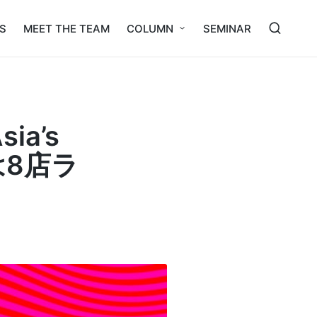
S
MEET THE TEAM
COLUMN
SEMINAR
ia’s
らは8店ラ