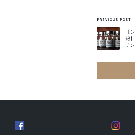
Post
PREVIOUS POST
navigati
【シ
報】
チン