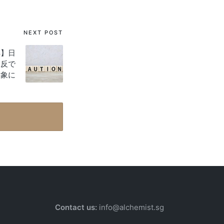
NEXT POST
s】日
違反で
対象に
Contact us:
info@alchemist.sg