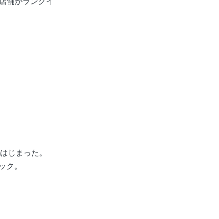
8店舗がランクイ
がはじまった。
ェック。