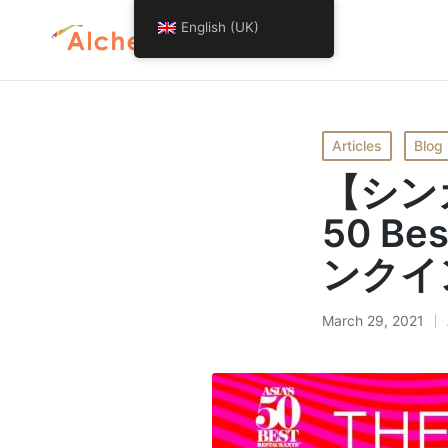
English (UK)
Posted
Articles
Blog
in
【シンガ
50 Be
ンクイ
March 29, 2021