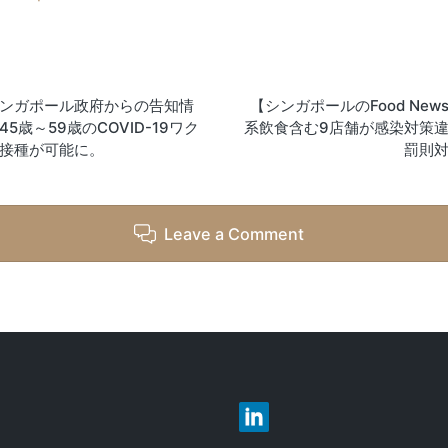
on
ンガポール政府からの告知情
【シンガポールのFood New
45歳～59歳のCOVID-19ワク
系飲食含む9店舗が感染対策
接種が可能に。
罰則
Leave a Comment