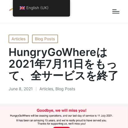
English (UK)
Posted
Articles
Blog Posts
in
​HungryGoWhereは
2021年7月11日をもっ
て、全サービスを終了
June 8, 2021
Articles
,
Blog Posts
Posted
in