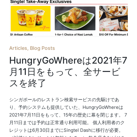
Posted
Articles
Blog Posts
in
​HungryGoWhereは2021年7
月11日をもって、全サービ
スを終了
シンガポールのレストラン検索サービスの先駆けであ
り、予約システムも提供していた、​HungryGoWhereは
2021年7月11日をもって、15年の歴史に幕を閉じます。 7
月11日までは予約は正常通り利用可能。 個人利用者のク
レジットは6月30日までにSingtel Dashに移行が必要。