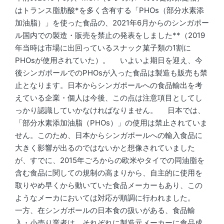
はトランス脂肪酸*を多く含有する「PHOs（部分水素添
加油脂）」を使った食品の、2021年6月からのシンガポー
ル国内での製造・販売を禁止の発表をしました**（2019
年当時は市場に出回っているスナック菓子類の1割に
PHOsが使用されていた）。 いよいよ期日を迎え、今
後シンガポールでのPHOsが入った食品は製造も販売も禁
止となります。日本からシンガポールへの食品輸出を考
えている企業・個人は今後、この点は注意項目としてし
っかり認識していかなければなりません。 日本では、
「部分水素添加油脂（PHOs）」の使用は禁止されていま
せん。このため、日本からシンガポールへの輸入食品に
大きく影響が出るのではないかと想像されていました
が、すでに、2015年ごろからの欧米やタイでの同油脂を
含む食品に関しての規制の高まりから、自主的に使用を
取りやめ早くから動いていた食品メーカーもあり、この
ようなメーカにおいては対応が順調に行われました。
一方、在シンガポールの日本食の扱いがある、食品輸
入・小売り業者は、それぞれに製造元メーカーに食品成