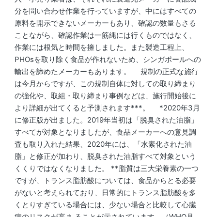
分を問い合わせ作業を行っていますが、中にはすべての
原料を開示できないメーカーもあり、確認の数量もさる
ことながら、確認作業は一筋縄には行くものではなく、
作業には根気と時間を擁しました。また製造工程上、
PHOsを取り除く食品が作れないため、シンガポールへの
輸出を諦めたメーカーもあります。 規制の正式な施行
は今月からですが、この規制自体に対しての取り締まり
の強化や、取組・取り締まり事例などは、施行開始後に
より詳細が出てくると予測されます***。 *2020年3月
に修正版が出ました。2019年当初は「脱臭された油脂」
すべてが対象となりましたが、食品メーカーへの意見調
査も取り入れた結果、2020年には、「水素化された油
脂」と修正が加わり、脱臭された油脂すべて対象という
くくりではなくなりました。 **脂質は三大栄養素の一つ
ですが、トランス脂肪酸については、食品からとる必要
がないと考えられており、日常的にトランス脂肪酸を多
くとりすぎている場合には、少ない場合と比較して心臓
病のリスクが高ま ることが示されています。（WHO見