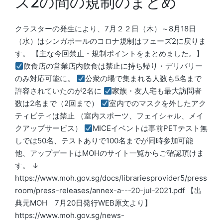
ズ2の間の規制のまとめ
クラスターの発生により、7月２２日（木）～8月18日
（水）はシンガポールのコロナ規制はフェーズ2に戻りま
す。 【主な今回禁止・規制ポイントをまとめました。】
飲食店の営業店内飲食は禁止に持ち帰り・デリバリー
のみ対応可能に。
公衆の場で集まれる人数も5名まで
許容されていたのが2名に
家族・友人宅も最大訪問者
数は2名まで（2回まで）
室内でのマスクを外したアク
ティビティは禁止 （室内スポーツ、フェイシャル、メイ
クアップサービス）
MICEイベントは事前PETテスト無
しでは50名、テストありで100名までが同時参加可能
他、アップデートはMOHのサイト一覧からご確認頂けま
す。 ↓
https://www.moh.gov.sg/docs/librariesprovider5/press
room/press-releases/annex-a---20-jul-2021.pdf 【出
典元MOH 7月20日発行WEB原文より】
https://www.moh.gov.sg/news-