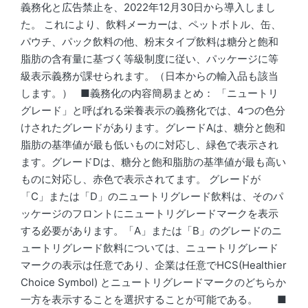
義務化と広告禁止を、2022年12月30日から導入しまし
た。 これにより、飲料メーカーは、ペットボトル、缶、
パウチ、パック飲料の他、粉末タイプ飲料は糖分と飽和
脂肪の含有量に基づく等級制度に従い、パッケージに等
級表示義務が課せられます。（日本からの輸入品も該当
します。） ■義務化の内容簡易まとめ： 「ニュートリ
グレード」と呼ばれる栄養表示の義務化では、4つの色分
けされたグレードがあります。グレードAは、糖分と飽和
脂肪の基準値が最も低いものに対応し、緑色で表示され
ます。グレードDは、糖分と飽和脂肪の基準値が最も高い
ものに対応し、赤色で表示されてます。 グレードが
「C」または「D」のニュートリグレード飲料は、そのパ
ッケージのフロントにニュートリグレードマークを表示
する必要があります。「A」または「B」のグレードのニ
ュートリグレード飲料については、ニュートリグレード
マークの表示は任意であり、企業は任意でHCS(Healthier
Choice Symbol) とニュートリグレードマークのどちらか
一方を表示することを選択することが可能である。 ■