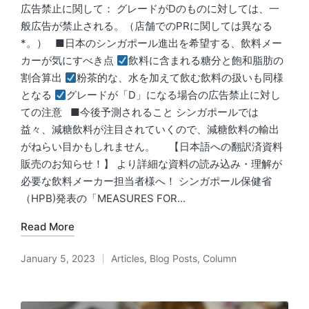
広告禁止に関して： グレードがDのものに対しては、一
般広告が禁止される。（店舗でのPRに関しては異なる
*。） ■日本のシンガポール進出を希望する、飲料メー
カーが気にすべき点
飲料に含まれる糖分と飽和脂肪の
割合算出
粉茶的な、水を加えて飲む飲料の扱いも同様
となる
グレードが「D」になる場合の広告禁止に対し
ての注意 ■今後予測されること シンガポールでは
益々、減糖飲料が注目されていくので、減糖飲料の輸出
がねらい目かもしれません。 【日本語への翻訳済資料
販売のお知らせ！】 より詳細な資料の読み込み・理解が
必要な飲料メーカー担当者様へ！ シンガポール保健省
（HPB)発表の「MEASURES FOR...
Read More
January 5, 2023
Articles
,
Blog Posts
,
Column
Posted
in