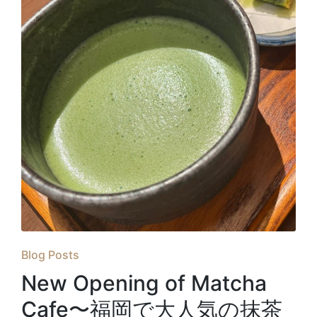
Posted
Blog Posts
in
New Opening of Matcha
Cafe〜福岡で大人気の抹茶