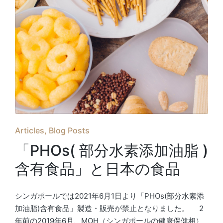
Posted
Articles
Blog Posts
in
「PHOs( 部分水素添加油脂 )
含有食品」と日本の食品
シンガポールでは2021年6月1日より「PHOs(部分水素添
加油脂)含有食品」製造・販売が禁止となりました。 2
年前の2019年6月、MOH（シンガポールの健康保健相）