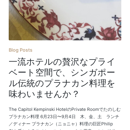
Posted
Blog Posts
in
一流ホテルの贅沢なプライ
ベート空間で、シンガポー
ル伝統のプラナカン料理を
味わいませんか？
The Capitol Kempinski HotelのPrivate Roomでたのしむ
プラナカン料理 6月23日〜9月4日 木、金、土 ランチ
／ディナー プラナカン（ニョニャ）料理の巨匠Philip