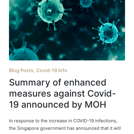
Posted
Blog Posts
Covid-19 Info
in
Summary of enhanced
measures against Covid-
19 announced by MOH
In response to the increase in COVID-19 infections,
the Singapore government has announced that it will