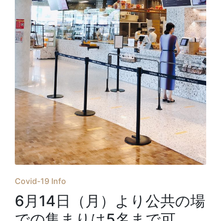
Posted
Covid-19 Info
in
6月14日（月）より公共の場
での集まりは5名まで可