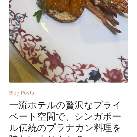
Posted
Blog Posts
in
一流ホテルの贅沢なプライ
ベート空間で、シンガポー
ル伝統のプラナカン料理を